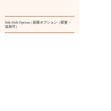
Side Dish Options / 副菜オプション（変更・
追加可）
Broccoli Deli
Simmered Daikon
Salad（ブロッコリー
with Minced
のデリサラダ）
Chicken（大根のそぼ
ろ煮）
broccoli, cherry
tomatoes, eggs,
daikon radish, ground
mayonnaise
chicken, green onions
Eggs
See Past Menus