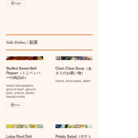
Eggs
Side Dishes / 副菜
Stuffed Sweet Bell
Clam Clear Soup（あ
Pepper（ミニペッパ
さりのお吸い物）
ーの肉詰め）
clams, snow peas, dashi
sweet bell peppers,
ground beef, ground
pork, onions, panko
breadcrumbs
Pork
Lotus Root Deli
Potato Salad（ポテト