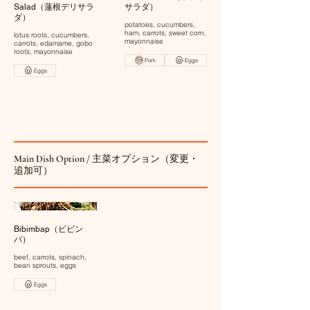
Salad（蓮根デリサラ
サラダ）
ダ）
potatoes, cucumbers,
ham, carrots, sweet corn,
lotus roots, cucumbers,
mayonnaise
carrots, edamame, gobo
roots, mayonnaise
Pork
Eggs
Eggs
Main Dish Option / 主菜オプション（変更・
追加可）
Bibimbap（ビビン
バ）
beef, carrots, spinach,
bean sprouts, eggs
Eggs