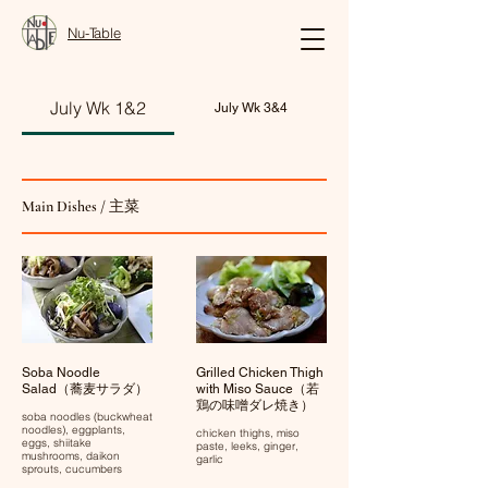
Nu-Table
July Wk 1&2
July Wk 3&4
Main Dishes / 主菜
Soba Noodle
Grilled Chicken Thigh
Salad（蕎麦サラダ）
with Miso Sauce（若
鶏の味噌ダレ焼き）
soba noodles (buckwheat
noodles), eggplants,
chicken thighs, miso
eggs, shiitake
paste, leeks, ginger,
mushrooms, daikon
garlic
sprouts, cucumbers